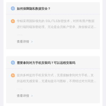
如何保障隐私数据安全？
华鲸采用国际领先的 SSL/TLS加密技术，对所有用户数据
进行端到端加密处理。无论是会员账户登录、身份验证还
是云端通信，数据全程加密传输，杜绝第三方访问拦截或
篡改的可能。用户对自己的数据拥有完全的控制权。您可
查看详情
随时查看、修改或删除账户数据，也可选择终止服务并永
久清除所有历史数据。
需要拿到对方手机安装吗？可以远程安装吗
提供多种监控手机安装方式，无需接触拿到对方手机，支
持远程无感安装，无通知提示与图标，不用经过对方同意
授权，后台隐藏进程无法察觉，在对方不知情的情况下监
控他的一举一动所有手机操作记录，同时支持实时监控与
查看详情
恢复180天内的微信聊天记录。