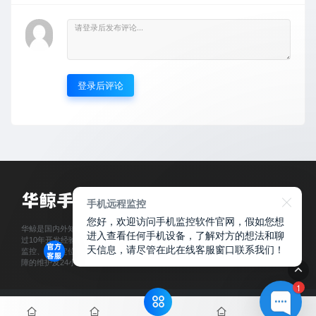
登录后评论
手机远程监控
您好，欢迎访问手机监控软件官网，假如您想
华鲸是国内外知名优秀的iPhone、Android系统手机监控APP开发运营团队， 超
进入查看任何手机设备，了解对方的想法和聊
过10年开发经验，面向全球用户，专注手机远程控制且不被对方发现、实时同屏
天信息，请尽管在此在线客服窗口联系我们！
监控、手机定位跟踪、微信聊天记录查看及已删除记录恢复等服务；并提供有保
障的维护及24小时售后服务
1
© 2026 华鲸手机监控 - 13EP.COM & Theme. All rights reserved