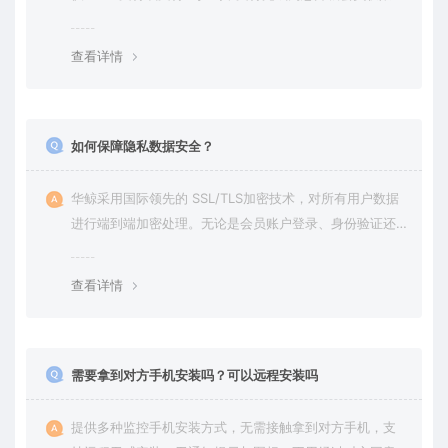
在平台内下载使用
查看详情
如何保障隐私数据安全？
华鲸采用国际领先的 SSL/TLS加密技术，对所有用户数据
进行端到端加密处理。无论是会员账户登录、身份验证还
是云端通信，数据全程加密传输，杜绝第三方访问拦截或
篡改的可能。用户对自己的数据拥有完全的控制权。您可
查看详情
随时查看、修改或删除账户数据，也可选择终止服务并永
久清除所有历史数据。
需要拿到对方手机安装吗？可以远程安装吗
提供多种监控手机安装方式，无需接触拿到对方手机，支