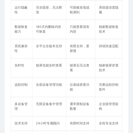
运行隐蔽
完全隐形，无法察
可能被发现或
系统级深度隐
性
觉
检测到
藏
数据恢复
180天内删除内容
只能查看现有
独家数据恢复
能力
可恢复
内容
技术
系统兼容
全平台全版本支持
有限支持，更
持续快速适配
性
新慢
实时性
锁屏也能实时查看
锁屏后无法查
独家锁屏穿透
看
技术
远程控制
全面设备管理功能
仅基础查看功
完整远程控制
能
套件
多设备管
无限设备集中管理
通常限制设备
企业级管理架
理
数量
构
技术支持
24小时专属顾问
有限时间支持
全程专业支持