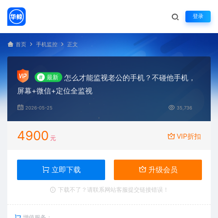
登录
首页
手机监控
正文
怎么才能监视老公的手机？不碰他手机，
#
最新
屏幕+微信+定位全监视
2026-05-25
35,736
4900
VIP折扣
元
立即下载
升级会员
下载不了？请联系网站客服提交链接错误！
增值服务：