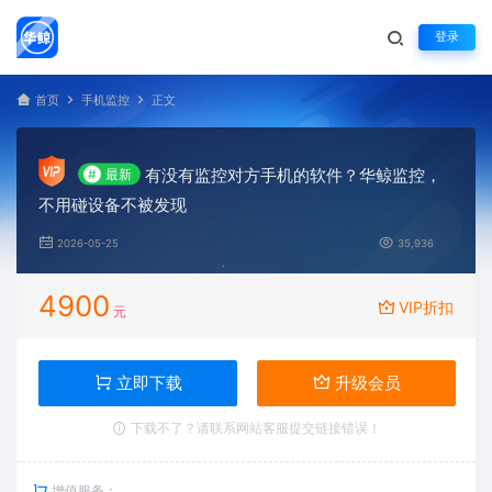
登录
首页
手机监控
正文
有没有监控对方手机的软件？华鲸监控，
#
最新
不用碰设备不被发现
2026-05-25
35,936
4900
VIP折扣
元
立即下载
升级会员
下载不了？请联系网站客服提交链接错误！
增值服务：