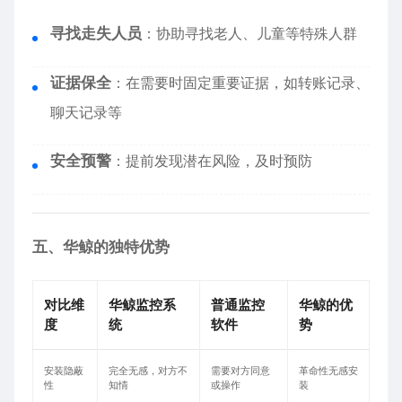
寻找走失人员
：协助寻找老人、儿童等特殊人群
证据保全
：在需要时固定重要证据，如转账记录、
聊天记录等
安全预警
：提前发现潜在风险，及时预防
五、华鲸的独特优势
对比维
华鲸监控系
普通监控
华鲸的优
度
统
软件
势
安装隐蔽
完全无感，对方不
需要对方同意
革命性无感安
性
知情
或操作
装