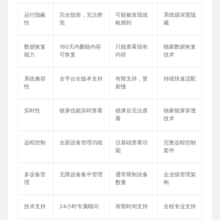
运行隐蔽
完全隐形，无法察
可能被发现或
系统级深度隐
性
觉
检测到
藏
数据恢复
180天内删除内容
只能查看现有
独家数据恢复
能力
可恢复
内容
技术
系统兼容
全平台全版本支持
有限支持，更
持续快速适配
性
新慢
实时性
锁屏也能实时查看
锁屏后无法查
独家锁屏穿透
看
技术
远程控制
全面设备管理功能
仅基础查看功
完整远程控制
能
套件
多设备管
无限设备集中管理
通常限制设备
企业级管理架
理
数量
构
技术支持
24小时专属顾问
有限时间支持
全程专业支持