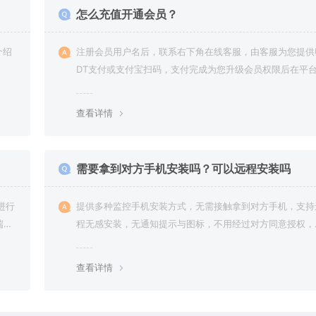
怎么充值开通会员？
介绍
注册会员用户名后，联系右下角在线客服，由客服为您提供
DT支付或支付宝扫码，支付完成为您升级会员权限后在平
下载使用
查看详情
需要拿到对方手机安装吗？可以远程安装吗
进行
提供多种监控手机安装方式，无需接触拿到对方手机，支持
端通
程无感安装，无通知提示与图标，不用经过对方同意授权，
能。
台隐藏进程无法察觉，在对方不知情的情况下监控他的一举
改或
动所有手机操作记录，同时支持实时监控与恢复180天内的
查看详情
据。
聊天记录。