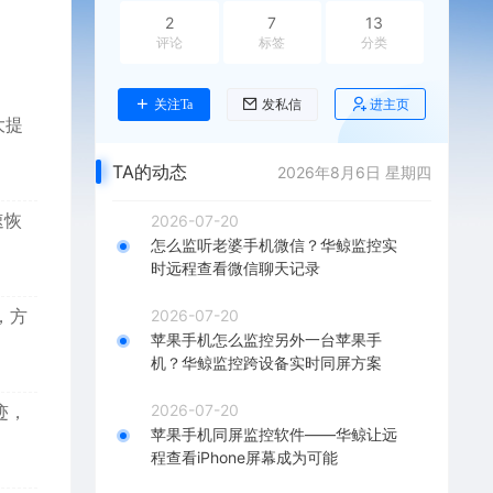
2
7
13
评论
标签
分类
进主页
关注Ta
发私信
大提
TA的动态
2026年8月6日 星期四
速恢
2026-07-20
怎么监听老婆手机微信？华鲸监控实
时远程查看微信聊天记录
，方
2026-07-20
苹果手机怎么监控另外一台苹果手
机？华鲸监控跨设备实时同屏方案
迹，
2026-07-20
苹果手机同屏监控软件——华鲸让远
程查看iPhone屏幕成为可能