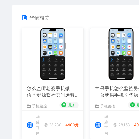
华鲸相关
怎么监听老婆手机微
苹果手机怎么监控另
信？华鲸监控实时远程
一台苹果手机？华鲸
查看微信聊天记录
控跨设备实时同屏方
#
#
最新
手机监控
手机监控
华
华
鲸
鲸
28,230
4900元
28,153
4
官
官
网
网