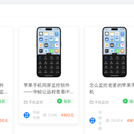
外
苹果手机同屏监控软件
怎么监控老婆的苹果
监
——华鲸让远程查看iPh
机
案
one屏幕成为可能
#
#
最新
最新
最
手机监控
手机监控
华鲸
华
7,096
4900元
官网
鲸
900元
36,604
49
官
网