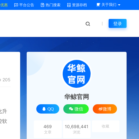
关于我们
P优惠
平台公告
热门搜索
资源存档
登录
205
华鲸官网
QQ
微信
微博
化升
控软
469
10,698,441
收藏
文章
浏览