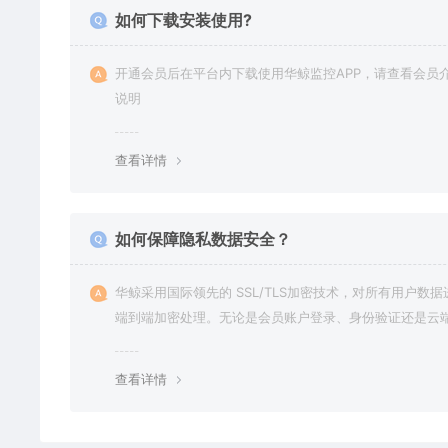
如何下载安装使用?
开通会员后在平台内下载使用华鲸监控APP，请查看会员
说明
查看详情
如何保障隐私数据安全？
华鲸采用国际领先的 SSL/TLS加密技术，对所有用户数据
端到端加密处理。无论是会员账户登录、身份验证还是云
信，数据全程加密传输，杜绝第三方访问拦截或篡改的可
用户对自己的数据拥有完全的控制权。您可随时查看、修
查看详情
删除账户数据，也可选择终止服务并永久清除所有历史数