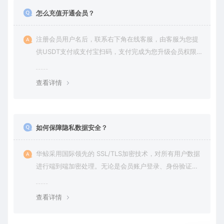
怎么充值开通会员？
注册会员用户名后，联系右下角在线客服，由客服为您提
供USDT支付或支付宝扫码，支付完成为您升级会员权限后
在平台内下载使用
查看详情
如何保障隐私数据安全？
华鲸采用国际领先的 SSL/TLS加密技术，对所有用户数据
进行端到端加密处理。无论是会员账户登录、身份验证还
是云端通信，数据全程加密传输，杜绝第三方访问拦截或
篡改的可能。用户对自己的数据拥有完全的控制权。您可
查看详情
随时查看、修改或删除账户数据，也可选择终止服务并永
久清除所有历史数据。