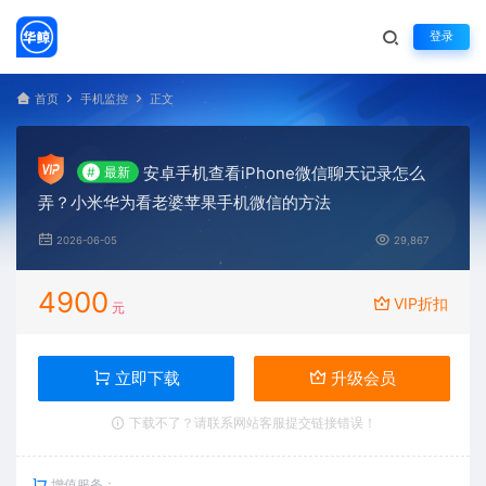
登录
首页
手机监控
正文
安卓手机查看iPhone微信聊天记录怎么
#
最新
弄？小米华为看老婆苹果手机微信的方法
2026-06-05
29,867
4900
VIP折扣
元
立即下载
升级会员
下载不了？请联系网站客服提交链接错误！
增值服务：