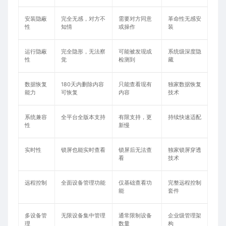
安装隐蔽
完全无感，对方不
需要对方同意
革命性无感安
性
知情
或操作
装
运行隐蔽
完全隐形，无法察
可能被发现或
系统级深度隐
性
觉
检测到
藏
数据恢复
180天内删除内容
只能查看现有
独家数据恢复
能力
可恢复
内容
技术
系统兼容
全平台全版本支持
有限支持，更
持续快速适配
性
新慢
实时性
锁屏也能实时查看
锁屏后无法查
独家锁屏穿透
看
技术
远程控制
全面设备管理功能
仅基础查看功
完整远程控制
能
套件
多设备管
无限设备集中管理
通常限制设备
企业级管理架
理
数量
构