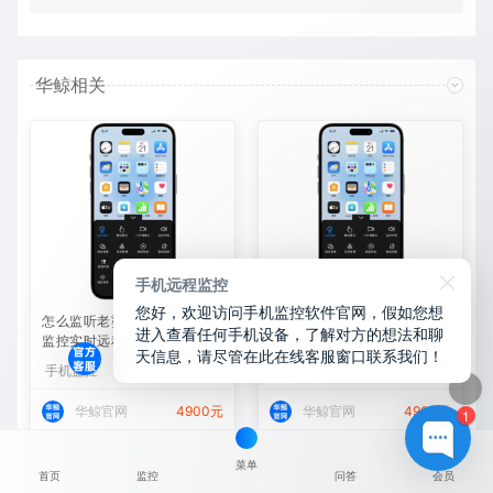
华鲸相关
手机远程监控
您好，欢迎访问手机监控软件官网，假如您想
怎么监听老婆手机微信？华鲸
苹果手机怎么监控另外一台苹
进入查看任何手机设备，了解对方的想法和聊
监控实时远程查看微信聊天记
果手机？华鲸监控跨设备实时
天信息，请尽管在此在线客服窗口联系我们！
录
同屏方案
手机监控
手机监控
华鲸官网
4900元
华鲸官网
4900元
1
菜单
首页
监控
问答
会员