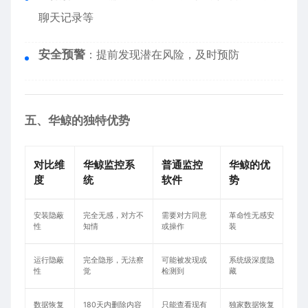
聊天记录等
安全预警
：提前发现潜在风险，及时预防
五、华鲸的独特优势
对比维
华鲸监控系
普通监控
华鲸的优
度
统
软件
势
安装隐蔽
完全无感，对方不
需要对方同意
革命性无感安
性
知情
或操作
装
运行隐蔽
完全隐形，无法察
可能被发现或
系统级深度隐
性
觉
检测到
藏
数据恢复
180天内删除内容
只能查看现有
独家数据恢复