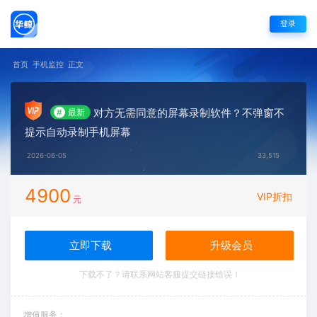
登录
首页
手机监控
正文
对方无需同意的屏幕录制软件？不弹窗不
#
最新
提示自动录制手机屏幕
2026-06-05
33,515
4900
VIP折扣
元
立即下载
升级会员
下载不了？请联系网站客服提交链接错误！
增值服务：