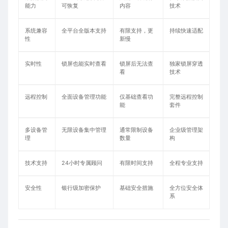
能力
可恢复
内容
技术
系统兼容
全平台全版本支持
有限支持，更
持续快速适配
性
新慢
实时性
锁屏也能实时查看
锁屏后无法查
独家锁屏穿透
看
技术
远程控制
全面设备管理功能
仅基础查看功
完整远程控制
能
套件
多设备管
无限设备集中管理
通常限制设备
企业级管理架
理
数量
构
技术支持
24小时专属顾问
有限时间支持
全程专业支持
安全性
银行级加密保护
基础安全措施
全方位安全体
系