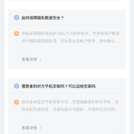
如何保障隐私数据安全？
华鲸采用国际领先的 SSL/TLS加密技术，对所有用户数据
进行端到端加密处理。无论是会员账户登录、身份验证还
是云端通信，数据全程加密传输，杜绝第三方访问拦截或
篡改的可能。用户对自己的数据拥有完全的控制权。您可
查看详情
随时查看、修改或删除账户数据，也可选择终止服务并永
久清除所有历史数据。
需要拿到对方手机安装吗？可以远程安装吗
提供多种监控手机安装方式，无需接触拿到对方手机，支
持远程无感安装，无通知提示与图标，不用经过对方同意
授权，后台隐藏进程无法察觉，在对方不知情的情况下监
控他的一举一动所有手机操作记录，同时支持实时监控与
查看详情
恢复180天内的微信聊天记录。