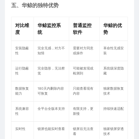
五、华鲸的独特优势
对比维
华鲸监控系
普通监控
华鲸的优
度
统
软件
势
安装隐蔽
完全无感，对方不
需要对方同意
革命性无感安
性
知情
或操作
装
运行隐蔽
完全隐形，无法察
可能被发现或
系统级深度隐
性
觉
检测到
藏
数据恢复
180天内删除内容
只能查看现有
独家数据恢复
能力
可恢复
内容
技术
系统兼容
全平台全版本支持
有限支持，更
持续快速适配
性
新慢
实时性
锁屏也能实时查看
锁屏后无法查
独家锁屏穿透
看
技术