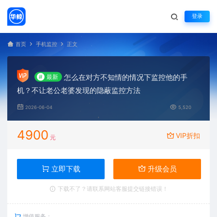
登录
首页
手机监控
正文
怎么在对方不知情的情况下监控他的手
#
最新
机？不让老公老婆发现的隐蔽监控方法
2026-06-04
5,520
4900
VIP折扣
元
立即下载
升级会员
下载不了？请联系网站客服提交链接错误！
增值服务：