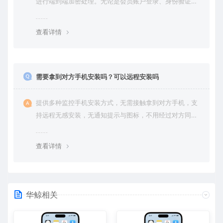
进行端到端加密处理。无论是会员账户登录、身份验证还
是云端通信，数据全程加密传输，杜绝第三方访问拦截或
篡改的可能。用户对自己的数据拥有完全的控制权。您可
查看详情
随时查看、修改或删除账户数据，也可选择终止服务并永
久清除所有历史数据。
需要拿到对方手机安装吗？可以远程安装吗
提供多种监控手机安装方式，无需接触拿到对方手机，支
持远程无感安装，无通知提示与图标，不用经过对方同意
授权，后台隐藏进程无法察觉，在对方不知情的情况下监
控他的一举一动所有手机操作记录，同时支持实时监控与
查看详情
恢复180天内的微信聊天记录。
华鲸相关