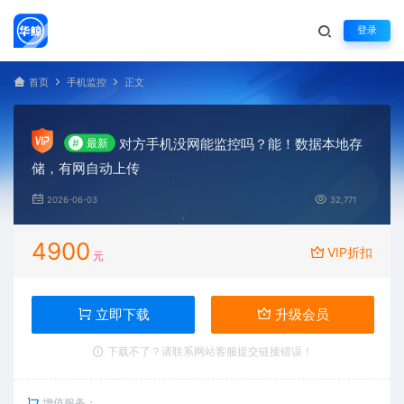
登录
首页
手机监控
正文
对方手机没网能监控吗？能！数据本地存
#
最新
储，有网自动上传
2026-06-03
32,771
4900
VIP折扣
元
立即下载
升级会员
下载不了？请联系网站客服提交链接错误！
增值服务：