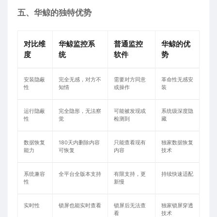
五、华鲸的独特优势
对比维
华鲸监控系
普通监控
华鲸的优
度
统
软件
势
安装隐蔽
完全无感，对方不
需要对方同意
革命性无感安
性
知情
或操作
装
运行隐蔽
完全隐形，无法察
可能被发现或
系统级深度隐
性
觉
检测到
藏
数据恢复
180天内删除内容
只能查看现有
独家数据恢复
能力
可恢复
内容
技术
系统兼容
全平台全版本支持
有限支持，更
持续快速适配
性
新慢
实时性
锁屏也能实时查看
锁屏后无法查
独家锁屏穿透
看
技术