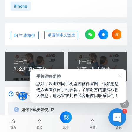
iPhone
生成海报
复制本文链接
上一篇：
下一篇：
怎么知道对方有没有删聊天记录？云端有备份，他删了你照样看
对方手机用双开微信分身能监控吗？能！主号小号一起监控
手机远程监控
您好，欢迎访问手机监控软件官网，假如您想
进入查看任何手机设备，了解对方的想法和聊
常见问题
天信息，请尽管在此在线客服窗口联系我们！
如何下载安装使用?
1
开通会员后在平台内下载使用华鲸监控APP，请查看会员
菜单
首页
监控
问答
会员