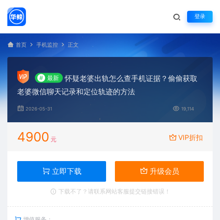
登录
首页
手机监控
正文
怀疑老婆出轨怎么查手机证据？偷偷获取
#
最新
老婆微信聊天记录和定位轨迹的方法
2026-05-31
19,114
4900
VIP折扣
元
立即下载
升级会员
下载不了？请联系网站客服提交链接错误！
增值服务：