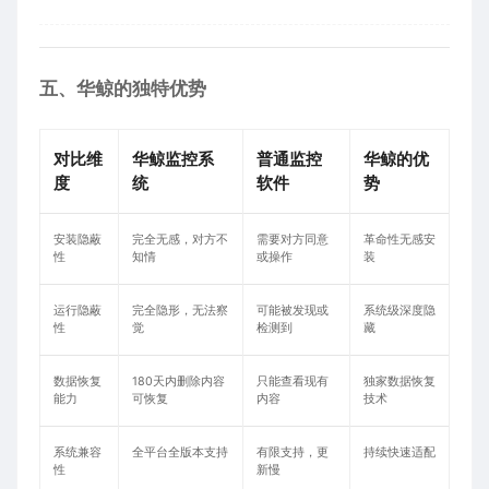
五、华鲸的独特优势
对比维
华鲸监控系
普通监控
华鲸的优
度
统
软件
势
安装隐蔽
完全无感，对方不
需要对方同意
革命性无感安
性
知情
或操作
装
运行隐蔽
完全隐形，无法察
可能被发现或
系统级深度隐
性
觉
检测到
藏
数据恢复
180天内删除内容
只能查看现有
独家数据恢复
能力
可恢复
内容
技术
系统兼容
全平台全版本支持
有限支持，更
持续快速适配
性
新慢