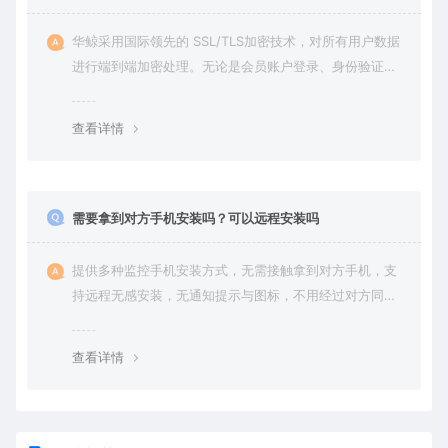
华鲸采用国际领先的 SSL/TLS加密技术，对所有用户数据
进行端到端加密处理。无论是会员账户登录、身份验证还
是云端通信，数据全程加密传输，杜绝第三方访问拦截或
篡改的可能。用户对自己的数据拥有完全的控制权。您可
查看详情
随时查看、修改或删除账户数据，也可选择终止服务并永
久清除所有历史数据。
需要拿到对方手机安装吗？可以远程安装吗
提供多种监控手机安装方式，无需接触拿到对方手机，支
持远程无感安装，无通知提示与图标，不用经过对方同意
授权，后台隐藏进程无法察觉，在对方不知情的情况下监
控他的一举一动所有手机操作记录，同时支持实时监控与
查看详情
恢复180天内的微信聊天记录。