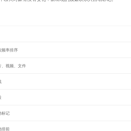
按频率排序
片、视频、文件
戳
段
动标记
动排前