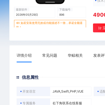
技术
最新软件
下载编号
490
2026年05月29日
896
如若安装使用无效或功能描述不一致，承诺全额退
款！
详情介绍
常见问题
华鲸相关
发表评
信息属性
开发语言
JAVA,Swift,PHP,VUE
适
专属服务
右下角联系在线客服