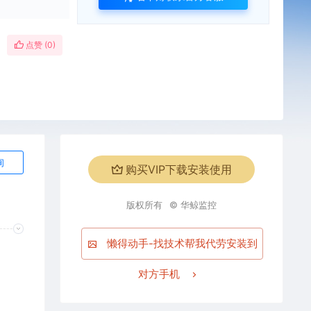
点赞 (
0
)
询
购买VIP下载安装使用
版权所有
© 华鲸监控
懒得动手-找技术帮我代劳安装到
对方手机