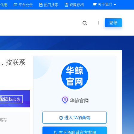
关于我们
P优惠
平台公告
热门搜索
资源存档
登录
，按联系
款!
升级会员
华鲸官网
进入TA的商铺
储存
右下角联系官方客服