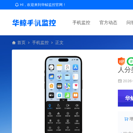
HI，欢迎来到华鲸监控官网！
手机监控
官方动态
问
首页
手机监控
正文
#
人分
2026-
华