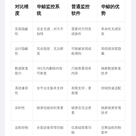
对比维
华鲸监控系
普通监控
华鲸的优
度
统
软件
势
安装隐蔽
完全无感，对方不
需要对方同意
革命性无感安
性
知情
或操作
装
运行隐蔽
完全隐形，无法察
可能被发现或
系统级深度隐
性
觉
检测到
藏
数据恢复
180天内删除内容
只能查看现有
独家数据恢复
能力
可恢复
内容
技术
系统兼容
全平台全版本支持
有限支持，更
持续快速适配
性
新慢
实时性
锁屏也能实时查看
锁屏后无法查
独家锁屏穿透
看
技术
远程控制
全面设备管理功能
仅基础查看功
完整远程控制
能
套件