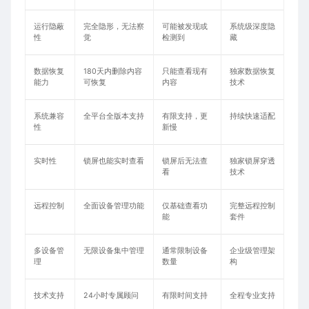
运行隐蔽
完全隐形，无法察
可能被发现或
系统级深度隐
性
觉
检测到
藏
数据恢复
180天内删除内容
只能查看现有
独家数据恢复
能力
可恢复
内容
技术
系统兼容
全平台全版本支持
有限支持，更
持续快速适配
性
新慢
实时性
锁屏也能实时查看
锁屏后无法查
独家锁屏穿透
看
技术
远程控制
全面设备管理功能
仅基础查看功
完整远程控制
能
套件
多设备管
无限设备集中管理
通常限制设备
企业级管理架
理
数量
构
技术支持
24小时专属顾问
有限时间支持
全程专业支持