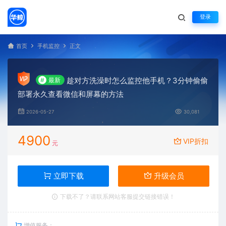
登录
首页
手机监控
正文
趁对方洗澡时怎么监控他手机？3分钟偷偷
#
最新
部署永久查看微信和屏幕的方法
2026-05-27
30,081
4900
VIP折扣
元
立即下载
升级会员
下载不了？请联系网站客服提交链接错误！
增值服务：