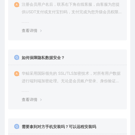
注册会员用户名后，联系右下角在线客服，由客服为您提
供USDT支付或支付宝扫码，支付完成为您升级会员权限后
在平台内下载使用
查看详情
如何保障隐私数据安全？
华鲸采用国际领先的 SSL/TLS加密技术，对所有用户数据
进行端到端加密处理。无论是会员账户登录、身份验证还
是云端通信，数据全程加密传输，杜绝第三方访问拦截或
篡改的可能。用户对自己的数据拥有完全的控制权。您可
查看详情
随时查看、修改或删除账户数据，也可选择终止服务并永
久清除所有历史数据。
需要拿到对方手机安装吗？可以远程安装吗