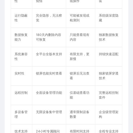
性
知情
或操作
装
运行隐蔽
完全隐形，无法察
可能被发现或
系统级深度隐
性
觉
检测到
藏
数据恢复
180天内删除内容
只能查看现有
独家数据恢复
能力
可恢复
内容
技术
系统兼容
全平台全版本支持
有限支持，更
持续快速适配
性
新慢
实时性
锁屏也能实时查看
锁屏后无法查
独家锁屏穿透
看
技术
远程控制
全面设备管理功能
仅基础查看功
完整远程控制
能
套件
多设备管
无限设备集中管理
通常限制设备
企业级管理架
理
数量
构
技术支持
24小时专属顾问
有限时间支持
全程专业支持