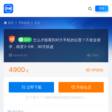
登录
首页
手机监控
正文
怎么才能看到对方手机的位置？不发送请
#
最新
求，精度3-5米，90天轨迹
2026-05-25
27,927
4900
VIP折扣
元
立即下载
升级会员
下载不了？请联系网站客服提交链接错误！
增值服务：