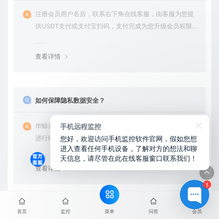
注册会员用户名后，联系右下角在线客服，由客服为您提
供USDT支付或支付宝扫码，支付完成为您升级会员权限后
在平台内下载使用
查看详情
如何保障隐私数据安全？
手机远程监控
华鲸采用国际领先的 SSL/TLS加密技术，对所有用户数据
您好，欢迎访问手机监控软件官网，假如您想
进行端到端加密处理。无论是会员账户登录、身份验证还
进入查看任何手机设备，了解对方的想法和聊
是云端通信，数据全程加密传输，杜绝第三方访问拦截或
天信息，请尽管在此在线客服窗口联系我们！
篡改的可能。用户对自己的数据拥有完全的控制权。您可
查看详情
随时查看、修改或删除账户数据，也可选择终止服务并永
1
久清除所有历史数据。
菜单
首页
监控
问答
会员
需要拿到对方手机安装吗？可以远程安装吗