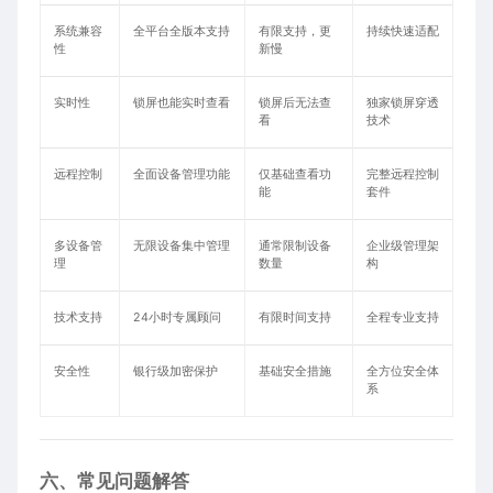
系统兼容
全平台全版本支持
有限支持，更
持续快速适配
性
新慢
实时性
锁屏也能实时查看
锁屏后无法查
独家锁屏穿透
看
技术
远程控制
全面设备管理功能
仅基础查看功
完整远程控制
能
套件
多设备管
无限设备集中管理
通常限制设备
企业级管理架
理
数量
构
技术支持
24小时专属顾问
有限时间支持
全程专业支持
安全性
银行级加密保护
基础安全措施
全方位安全体
系
六、常见问题解答