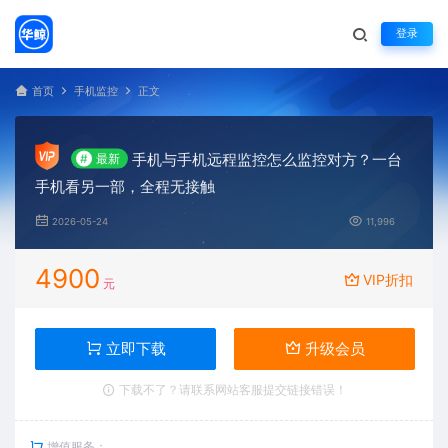
登录
首页
手机监控
正文
手机与手机远程监控怎么监控对方？一台
#
最新
手机看另一部，全程无接触
2026-05-24
11,996
4900
VIP折扣
元
立即下载
升级会员
下载不了？请联系网站客服提交链接错误！
增值服务：