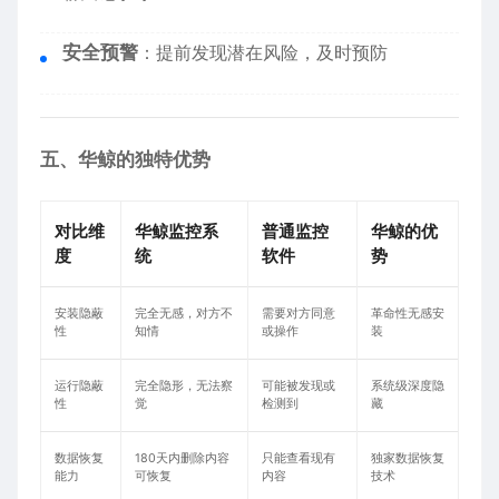
安全预警
：提前发现潜在风险，及时预防
五、华鲸的独特优势
对比维
华鲸监控系
普通监控
华鲸的优
度
统
软件
势
安装隐蔽
完全无感，对方不
需要对方同意
革命性无感安
性
知情
或操作
装
运行隐蔽
完全隐形，无法察
可能被发现或
系统级深度隐
性
觉
检测到
藏
数据恢复
180天内删除内容
只能查看现有
独家数据恢复
能力
可恢复
内容
技术