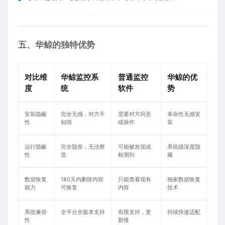
五、华鲸的独特优势
对比维
华鲸监控系
普通监控
华鲸的优
度
统
软件
势
安装隐蔽
完全无感，对方不
需要对方同意
革命性无感安
性
知情
或操作
装
运行隐蔽
完全隐形，无法察
可能被发现或
系统级深度隐
性
觉
检测到
藏
数据恢复
180天内删除内容
只能查看现有
独家数据恢复
能力
可恢复
内容
技术
系统兼容
全平台全版本支持
有限支持，更
持续快速适配
性
新慢