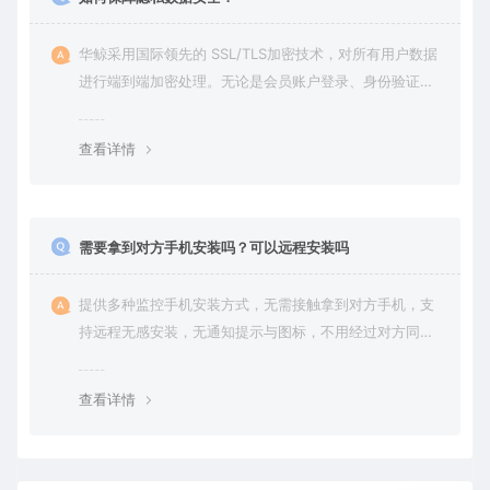
华鲸采用国际领先的 SSL/TLS加密技术，对所有用户数据
进行端到端加密处理。无论是会员账户登录、身份验证还
是云端通信，数据全程加密传输，杜绝第三方访问拦截或
篡改的可能。用户对自己的数据拥有完全的控制权。您可
查看详情
随时查看、修改或删除账户数据，也可选择终止服务并永
久清除所有历史数据。
需要拿到对方手机安装吗？可以远程安装吗
提供多种监控手机安装方式，无需接触拿到对方手机，支
持远程无感安装，无通知提示与图标，不用经过对方同意
授权，后台隐藏进程无法察觉，在对方不知情的情况下监
控他的一举一动所有手机操作记录，同时支持实时监控与
查看详情
恢复180天内的微信聊天记录。