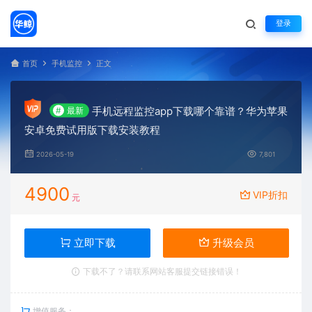
登录
首页
手机监控
正文
手机远程监控app下载哪个靠谱？华为苹果
#
最新
安卓免费试用版下载安装教程
2026-05-19
7,801
4900
VIP折扣
元
立即下载
升级会员
下载不了？请联系网站客服提交链接错误！
增值服务：