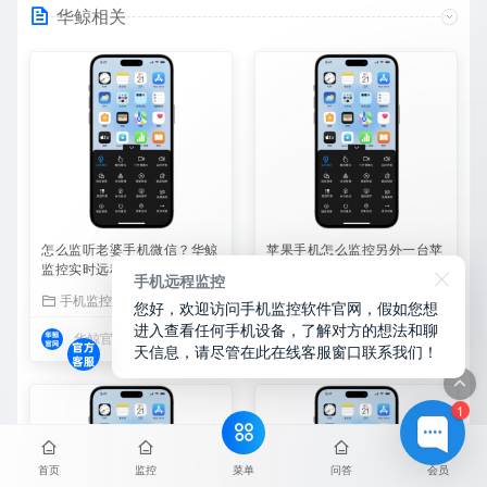
华鲸相关
怎么监听老婆手机微信？华鲸
苹果手机怎么监控另外一台苹
监控实时远程查看微信聊天记
果手机？华鲸监控跨设备实时
手机远程监控
录
同屏方案
手机监控
手机监控
您好，欢迎访问手机监控软件官网，假如您想
进入查看任何手机设备，了解对方的想法和聊
华鲸官网
4900元
华鲸官网
4900元
天信息，请尽管在此在线客服窗口联系我们！
1
菜单
首页
监控
问答
会员