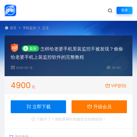
登录
首页
手机监控
正文
怎样给老婆手机里装监控不被发现？偷偷
#
最新
给老婆手机上装监控软件的完整教程
2026-05-19
29,781
4900
VIP折扣
元
立即下载
升级会员
下载不了？请联系网站客服提交链接错误！
增值服务：