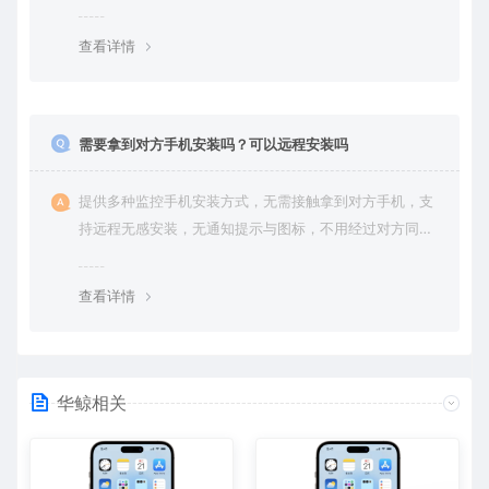
是云端通信，数据全程加密传输，杜绝第三方访问拦截或
篡改的可能。用户对自己的数据拥有完全的控制权。您可
查看详情
随时查看、修改或删除账户数据，也可选择终止服务并永
久清除所有历史数据。
需要拿到对方手机安装吗？可以远程安装吗
提供多种监控手机安装方式，无需接触拿到对方手机，支
持远程无感安装，无通知提示与图标，不用经过对方同意
授权，后台隐藏进程无法察觉，在对方不知情的情况下监
控他的一举一动所有手机操作记录，同时支持实时监控与
查看详情
恢复180天内的微信聊天记录。
华鲸相关