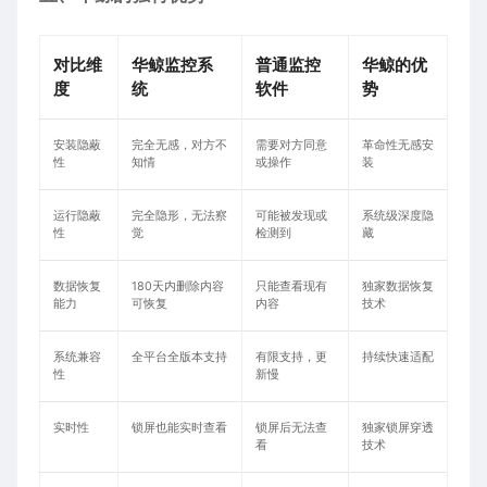
对比维
华鲸监控系
普通监控
华鲸的优
度
统
软件
势
安装隐蔽
完全无感，对方不
需要对方同意
革命性无感安
性
知情
或操作
装
运行隐蔽
完全隐形，无法察
可能被发现或
系统级深度隐
性
觉
检测到
藏
数据恢复
180天内删除内容
只能查看现有
独家数据恢复
能力
可恢复
内容
技术
系统兼容
全平台全版本支持
有限支持，更
持续快速适配
性
新慢
实时性
锁屏也能实时查看
锁屏后无法查
独家锁屏穿透
看
技术