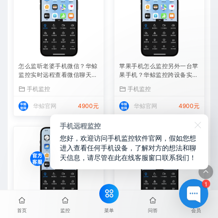
怎么监听老婆手机微信？华鲸
苹果手机怎么监控另外一台苹
监控实时远程查看微信聊天记
果手机？华鲸监控跨设备实时
录
同屏方案
手机监控
手机监控
华鲸官网
4900元
华鲸官网
4900元
手机远程监控
您好，欢迎访问手机监控软件官网，假如您想
进入查看任何手机设备，了解对方的想法和聊
天信息，请尽管在此在线客服窗口联系我们！
1
菜单
首页
监控
问答
会员
苹果手机同屏监控软件——华
怎么监控老婆的苹果手机