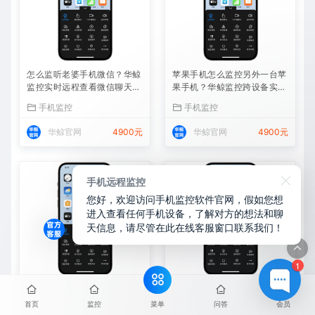
怎么监听老婆手机微信？华鲸
苹果手机怎么监控另外一台苹
监控实时远程查看微信聊天记
果手机？华鲸监控跨设备实时
录
同屏方案
手机监控
手机监控
华鲸官网
4900元
华鲸官网
4900元
手机远程监控
您好，欢迎访问手机监控软件官网，假如您想
进入查看任何手机设备，了解对方的想法和聊
天信息，请尽管在此在线客服窗口联系我们！
1
苹果手机同屏监控软件——华
怎么监控老婆的苹果手机
鲸让远程查看iPhone屏幕成
菜单
首页
监控
问答
会员
为可能