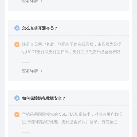
查看详情
怎么充值开通会员？
注册会员用户名后，联系右下角在线客服，由客服为您提
供USDT支付或支付宝扫码，支付完成为您升级会员权限后
在平台内下载使用
查看详情
如何保障隐私数据安全？
华鲸采用国际领先的 SSL/TLS加密技术，对所有用户数据
进行端到端加密处理。无论是会员账户登录、身份验证还
是云端通信，数据全程加密传输，杜绝第三方访问拦截或