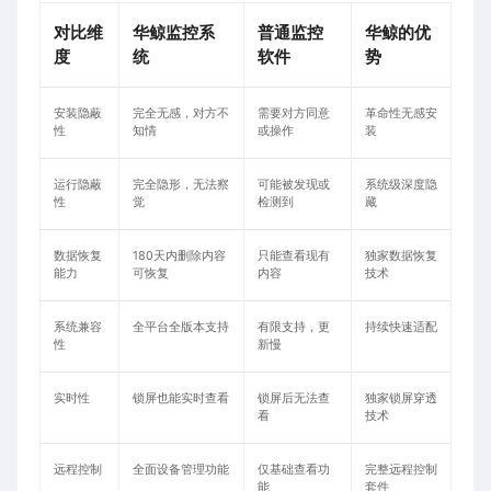
对比维
华鲸监控系
普通监控
华鲸的优
度
统
软件
势
安装隐蔽
完全无感，对方不
需要对方同意
革命性无感安
性
知情
或操作
装
运行隐蔽
完全隐形，无法察
可能被发现或
系统级深度隐
性
觉
检测到
藏
数据恢复
180天内删除内容
只能查看现有
独家数据恢复
能力
可恢复
内容
技术
系统兼容
全平台全版本支持
有限支持，更
持续快速适配
性
新慢
实时性
锁屏也能实时查看
锁屏后无法查
独家锁屏穿透
看
技术
远程控制
全面设备管理功能
仅基础查看功
完整远程控制
能
套件