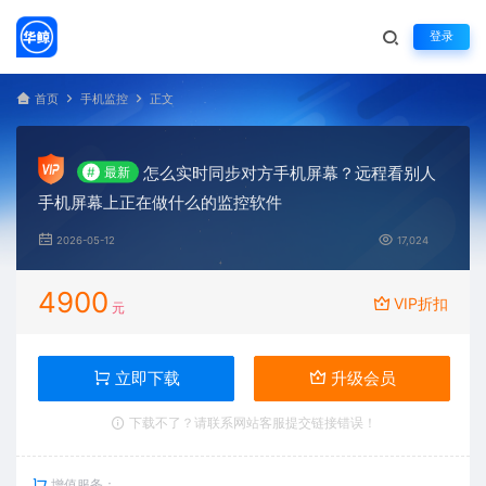
登录
首页
手机监控
正文
怎么实时同步对方手机屏幕？远程看别人
#
最新
手机屏幕上正在做什么的监控软件
2026-05-12
17,024
4900
VIP折扣
元
立即下载
升级会员
下载不了？请联系网站客服提交链接错误！
增值服务：