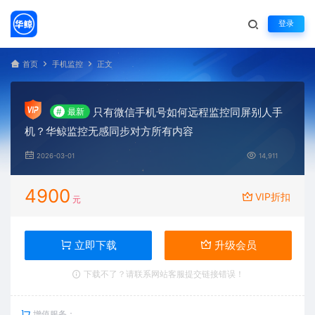
登录
首页
手机监控
正文
只有微信手机号如何远程监控同屏别人手
#
最新
机？华鲸监控无感同步对方所有内容
2026-03-01
14,911
4900
VIP折扣
元
立即下载
升级会员
下载不了？请联系网站客服提交链接错误！
增值服务：