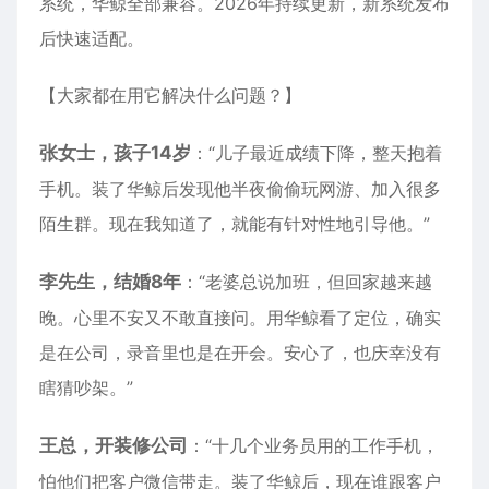
系统，华鲸全部兼容。2026年持续更新，新系统发布
后快速适配。
【大家都在用它解决什么问题？】
张女士，孩子14岁
：“儿子最近成绩下降，整天抱着
手机。装了华鲸后发现他半夜偷偷玩网游、加入很多
陌生群。现在我知道了，就能有针对性地引导他。”
李先生，结婚8年
：“老婆总说加班，但回家越来越
晚。心里不安又不敢直接问。用华鲸看了定位，确实
是在公司，录音里也是在开会。安心了，也庆幸没有
瞎猜吵架。”
王总，开装修公司
：“十几个业务员用的工作手机，
怕他们把客户微信带走。装了华鲸后，现在谁跟客户