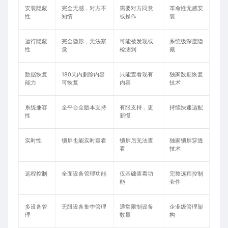
安装隐蔽
完全无感，对方不
需要对方同意
革命性无感安
性
知情
或操作
装
运行隐蔽
完全隐形，无法察
可能被发现或
系统级深度隐
性
觉
检测到
藏
数据恢复
180天内删除内容
只能查看现有
独家数据恢复
能力
可恢复
内容
技术
系统兼容
全平台全版本支持
有限支持，更
持续快速适配
性
新慢
实时性
锁屏也能实时查看
锁屏后无法查
独家锁屏穿透
看
技术
远程控制
全面设备管理功能
仅基础查看功
完整远程控制
能
套件
多设备管
无限设备集中管理
通常限制设备
企业级管理架
理
数量
构