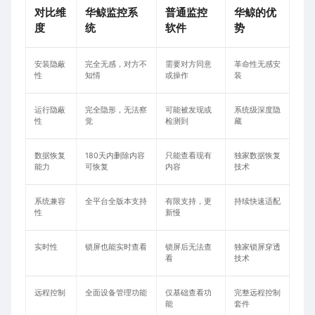
对比维
华鲸监控系
普通监控
华鲸的优
度
统
软件
势
安装隐蔽
完全无感，对方不
需要对方同意
革命性无感安
性
知情
或操作
装
运行隐蔽
完全隐形，无法察
可能被发现或
系统级深度隐
性
觉
检测到
藏
数据恢复
180天内删除内容
只能查看现有
独家数据恢复
能力
可恢复
内容
技术
系统兼容
全平台全版本支持
有限支持，更
持续快速适配
性
新慢
实时性
锁屏也能实时查看
锁屏后无法查
独家锁屏穿透
看
技术
远程控制
全面设备管理功能
仅基础查看功
完整远程控制
能
套件