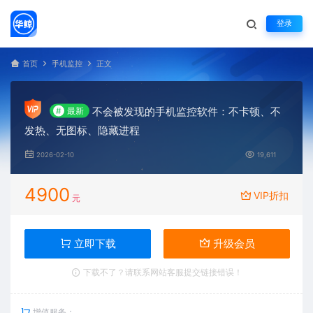
登录
首页
手机监控
正文
不会被发现的手机监控软件：不卡顿、不
#
最新
发热、无图标、隐藏进程
2026-02-10
19,611
4900
VIP折扣
元
立即下载
升级会员
下载不了？请联系网站客服提交链接错误！
增值服务：