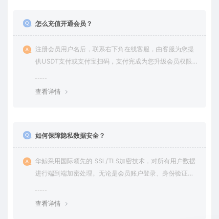
怎么充值开通会员？
注册会员用户名后，联系右下角在线客服，由客服为您提
供USDT支付或支付宝扫码，支付完成为您升级会员权限后
在平台内下载使用
查看详情
如何保障隐私数据安全？
华鲸采用国际领先的 SSL/TLS加密技术，对所有用户数据
进行端到端加密处理。无论是会员账户登录、身份验证还
是云端通信，数据全程加密传输，杜绝第三方访问拦截或
篡改的可能。用户对自己的数据拥有完全的控制权。您可
查看详情
随时查看、修改或删除账户数据，也可选择终止服务并永