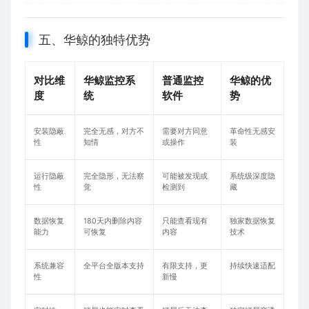
五、华鲸的独特优势
对比维
华鲸监控系
普通监控
华鲸的优
度
统
软件
势
安装隐蔽
完全无感，对方不
需要对方同意
革命性无感安
性
知情
或操作
装
运行隐蔽
完全隐形，无法察
可能被发现或
系统级深度隐
性
觉
检测到
藏
数据恢复
180天内删除内容
只能查看现有
独家数据恢复
能力
可恢复
内容
技术
系统兼容
全平台全版本支持
有限支持，更
持续快速适配
性
新慢