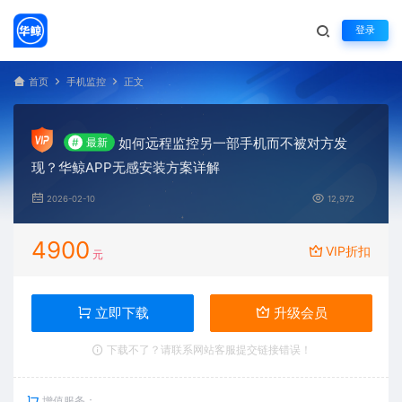
登录
首页
手机监控
正文
如何远程监控另一部手机而不被对方发
#
最新
现？华鲸APP无感安装方案详解
2026-02-10
12,972
4900
VIP折扣
元
立即下载
升级会员
下载不了？请联系网站客服提交链接错误！
增值服务：