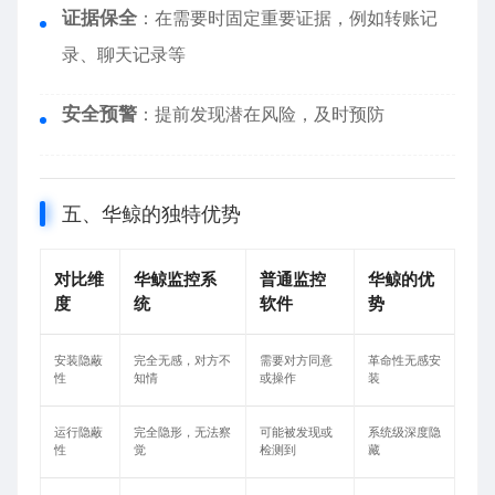
证据保全
：在需要时固定重要证据，例如转账记
录、聊天记录等
安全预警
：提前发现潜在风险，及时预防
五、华鲸的独特优势
对比维
华鲸监控系
普通监控
华鲸的优
度
统
软件
势
安装隐蔽
完全无感，对方不
需要对方同意
革命性无感安
性
知情
或操作
装
运行隐蔽
完全隐形，无法察
可能被发现或
系统级深度隐
性
觉
检测到
藏