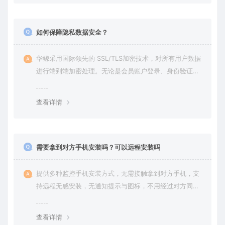
如何保障隐私数据安全？
华鲸采用国际领先的 SSL/TLS加密技术，对所有用户数据
进行端到端加密处理。无论是会员账户登录、身份验证还
是云端通信，数据全程加密传输，杜绝第三方访问拦截或
篡改的可能。用户对自己的数据拥有完全的控制权。您可
查看详情
随时查看、修改或删除账户数据，也可选择终止服务并永
久清除所有历史数据。
需要拿到对方手机安装吗？可以远程安装吗
提供多种监控手机安装方式，无需接触拿到对方手机，支
持远程无感安装，无通知提示与图标，不用经过对方同意
授权，后台隐藏进程无法察觉，在对方不知情的情况下监
控他的一举一动所有手机操作记录，同时支持实时监控与
查看详情
恢复180天内的微信聊天记录。