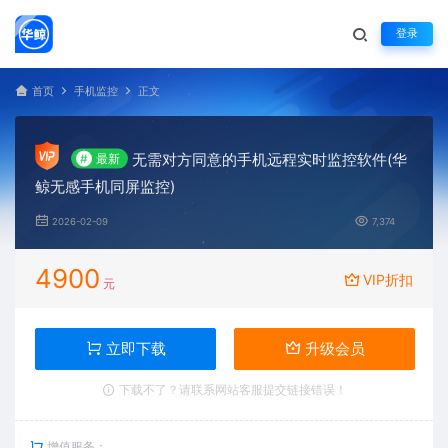
登录
首页
手机监控
正文
无需对方同意的手机远程实时监控软件(华
#
最新
鲸无感手机同屏监控)
2026-02-09
7,374
4900
VIP折扣
元
立即下载
升级会员
下载不了？请联系网站客服提交链接错误！
增值服务：