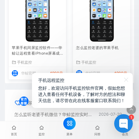
苹果手机同屏监控软件——华
怎么监控老婆的苹果手机
鲸让远程查看iPhone屏幕成
为可能
手机监控
手机监控
华鲸官网
4900元
华鲸官网
4900元
手机远程监控
您好，欢迎访问手机监控软件官网，假如您想
进入查看任何手机设备，了解对方的想法和聊
天信息，请尽管在此在线客服窗口联系我们！
猜你喜欢
怎么监听老婆手机微信？华鲸监控实时远程查看微信聊天记录
2026-07-20
1
苹果手机怎么监控另外一台苹果手机？华鲸监控跨设备实时同屏方案
2026-07-20
菜单
首页
监控
问答
会员
苹果手机同屏监控软件——华鲸让远程查看iPhone屏幕成为可能
2026-07-20