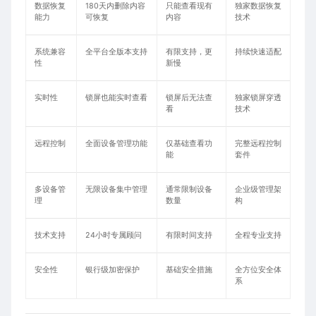
数据恢复
180天内删除内容
只能查看现有
独家数据恢复
能力
可恢复
内容
技术
系统兼容
全平台全版本支持
有限支持，更
持续快速适配
性
新慢
实时性
锁屏也能实时查看
锁屏后无法查
独家锁屏穿透
看
技术
远程控制
全面设备管理功能
仅基础查看功
完整远程控制
能
套件
多设备管
无限设备集中管理
通常限制设备
企业级管理架
理
数量
构
技术支持
24小时专属顾问
有限时间支持
全程专业支持
安全性
银行级加密保护
基础安全措施
全方位安全体
系