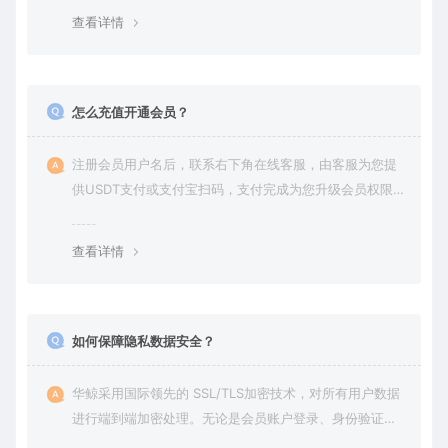
查看详情
怎么充值开通会员？
注册会员用户名后，联系右下角在线客服，由客服为您提
供USDT支付或支付宝扫码，支付完成为您升级会员权限后
在平台内下载使用
查看详情
如何保障隐私数据安全？
华鲸采用国际领先的 SSL/TLS加密技术，对所有用户数据
进行端到端加密处理。无论是会员账户登录、身份验证还
是云端通信，数据全程加密传输，杜绝第三方访问拦截或