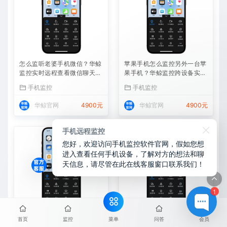
怎么监听老婆手机微信？华鲸
苹果手机怎么监控另外一台苹
监控实时远程查看微信聊天记
果手机？华鲸监控跨设备实时
录
同屏方案
手机监控
手机监控
华鲸官网
4900元
华鲸官网
4900元
手机远程监控
您好，欢迎访问手机监控软件官网，假如您想
进入查看任何手机设备，了解对方的想法和聊
天信息，请尽管在此在线客服窗口联系我们！
1
苹果手机同屏监控软件——华
怎么监控老婆的苹果手机
菜单
首页
监控
问答
会员