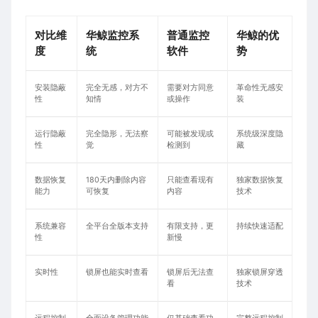
对比维
华鲸监控系
普通监控
华鲸的优
度
统
软件
势
安装隐蔽
完全无感，对方不
需要对方同意
革命性无感安
性
知情
或操作
装
运行隐蔽
完全隐形，无法察
可能被发现或
系统级深度隐
性
觉
检测到
藏
数据恢复
180天内删除内容
只能查看现有
独家数据恢复
能力
可恢复
内容
技术
系统兼容
全平台全版本支持
有限支持，更
持续快速适配
性
新慢
实时性
锁屏也能实时查看
锁屏后无法查
独家锁屏穿透
看
技术