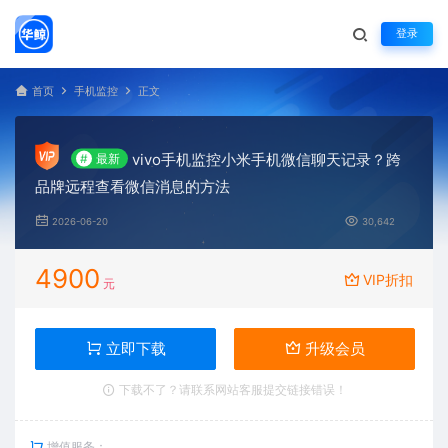
登录
首页
手机监控
正文
vivo手机监控小米手机微信聊天记录？跨
#
最新
品牌远程查看微信消息的方法
2026-06-20
30,642
4900
VIP折扣
元
立即下载
升级会员
下载不了？请联系网站客服提交链接错误！
增值服务：