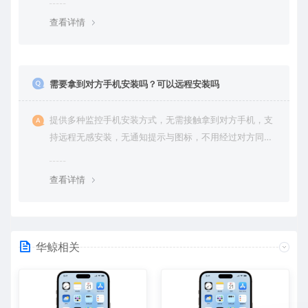
篡改的可能。用户对自己的数据拥有完全的控制权。您可
查看详情
随时查看、修改或删除账户数据，也可选择终止服务并永
久清除所有历史数据。
需要拿到对方手机安装吗？可以远程安装吗
提供多种监控手机安装方式，无需接触拿到对方手机，支
持远程无感安装，无通知提示与图标，不用经过对方同意
授权，后台隐藏进程无法察觉，在对方不知情的情况下监
控他的一举一动所有手机操作记录，同时支持实时监控与
查看详情
恢复180天内的微信聊天记录。
华鲸相关