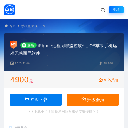
登录
首页
手机监控
正文
iPhone远程同屏监控软件_iOS苹果手机远
#
最新
程无感同屏软件
2025-11-06
20,246
4900
VIP折扣
元
立即下载
升级会员
下载不了？请联系网站客服提交链接错误！
增值服务：