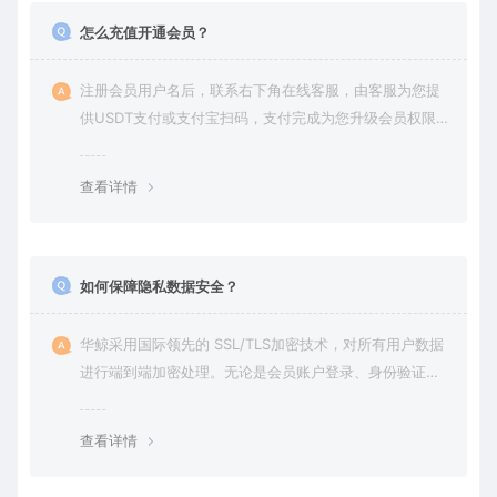
怎么充值开通会员？
注册会员用户名后，联系右下角在线客服，由客服为您提
供USDT支付或支付宝扫码，支付完成为您升级会员权限后
在平台内下载使用
查看详情
如何保障隐私数据安全？
华鲸采用国际领先的 SSL/TLS加密技术，对所有用户数据
进行端到端加密处理。无论是会员账户登录、身份验证还
是云端通信，数据全程加密传输，杜绝第三方访问拦截或
篡改的可能。用户对自己的数据拥有完全的控制权。您可
查看详情
随时查看、修改或删除账户数据，也可选择终止服务并永
久清除所有历史数据。