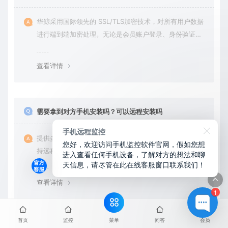
华鲸采用国际领先的 SSL/TLS加密技术，对所有用户数据
进行端到端加密处理。无论是会员账户登录、身份验证还
是云端通信，数据全程加密传输，杜绝第三方访问拦截或
篡改的可能。用户对自己的数据拥有完全的控制权。您可
查看详情
随时查看、修改或删除账户数据，也可选择终止服务并永
久清除所有历史数据。
需要拿到对方手机安装吗？可以远程安装吗
手机远程监控
提供多种监控手机安装方式，无需接触拿到对方手机，支
您好，欢迎访问手机监控软件官网，假如您想
持远程无感安装，无通知提示与图标，不用经过对方同意
进入查看任何手机设备，了解对方的想法和聊
天信息，请尽管在此在线客服窗口联系我们！
授权，后台隐藏进程无法察觉，在对方不知情的情况下监
控他的一举一动所有手机操作记录，同时支持实时监控与
查看详情
恢复180天内的微信聊天记录。
1
菜单
首页
监控
问答
会员