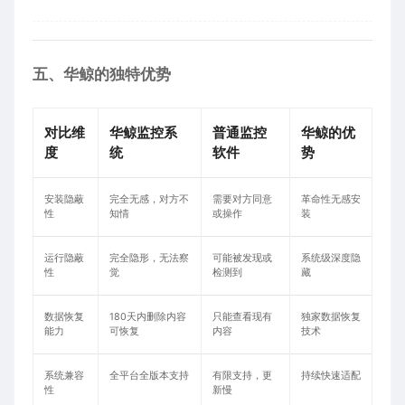
五、华鲸的独特优势
对比维
华鲸监控系
普通监控
华鲸的优
度
统
软件
势
安装隐蔽
完全无感，对方不
需要对方同意
革命性无感安
性
知情
或操作
装
运行隐蔽
完全隐形，无法察
可能被发现或
系统级深度隐
性
觉
检测到
藏
数据恢复
180天内删除内容
只能查看现有
独家数据恢复
能力
可恢复
内容
技术
系统兼容
全平台全版本支持
有限支持，更
持续快速适配
性
新慢