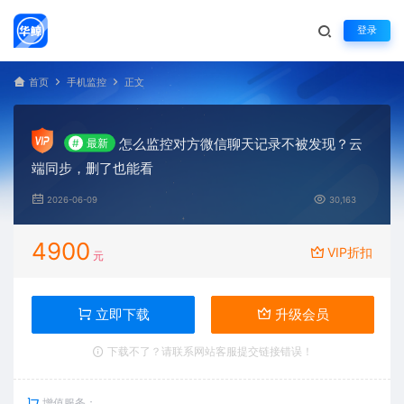
登录
首页
手机监控
正文
怎么监控对方微信聊天记录不被发现？云
#
最新
端同步，删了也能看
2026-06-09
30,163
4900
VIP折扣
元
立即下载
升级会员
下载不了？请联系网站客服提交链接错误！
增值服务：